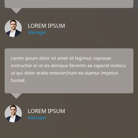
LOREM IPSUM
Manager
Lorem ipsum dolor sit amet sit legimus copiosae
instructior ei ut vix denique fierentis ea saperet inimicu
ut qui dolor oratio mnesarchum ea utamur impetus
fuisset.
LOREM IPSUM
Manager